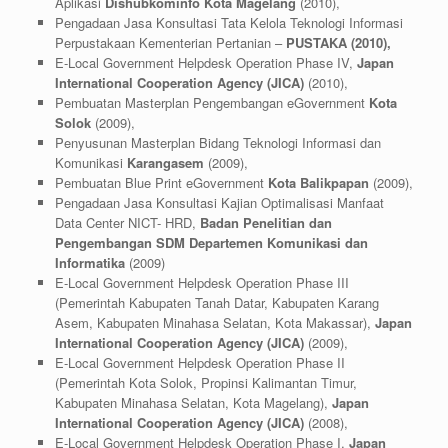
Aplikasi
Dishubkominfo Kota Magelang
(2010),
Pengadaan Jasa Konsultasi Tata Kelola Teknologi Informasi
Perpustakaan Kementerian Pertanian –
PUSTAKA (2010),
E-Local Government Helpdesk Operation Phase IV,
Japan
International Cooperation Agency (JICA)
(2010),
Pembuatan Masterplan Pengembangan eGovernment
Kota
Solok
(2009),
Penyusunan Masterplan Bidang Teknologi Informasi dan
Komunikasi
Karangasem
(2009),
Pembuatan Blue Print eGovernment
Kota Balikpapan
(2009),
Pengadaan Jasa Konsultasi Kajian Optimalisasi Manfaat
Data Center NICT- HRD,
Badan Penelitian dan
Pengembangan SDM Departemen Komunikasi dan
Informatika
(2009)
E-Local Government Helpdesk Operation Phase III
(Pemerintah Kabupaten Tanah Datar, Kabupaten Karang
Asem, Kabupaten Minahasa Selatan, Kota Makassar),
Japan
International Cooperation Agency (JICA)
(2009),
E-Local Government Helpdesk Operation Phase II
(Pemerintah Kota Solok, Propinsi Kalimantan Timur,
Kabupaten Minahasa Selatan, Kota Magelang),
Japan
International Cooperation Agency (JICA)
(2008),
E-Local Government Helpdesk Operation Phase I,
Japan