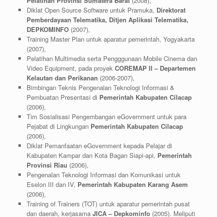
Pelatihan Provinsi Sumatera Barat
(2008),
Diklat Open Source Software untuk Pramuka,
Direktorat
Pemberdayaan Telematika, Ditjen Aplikasi Telematika,
DEPKOMINFO
(2007),
Training Master Plan untuk aparatur pemerintah, Yogyakarta
(2007),
Pelatihan Multimedia serta Pengggunaan Mobile Cinema dan
Video Equipment, pada proyek
COREMAP II – Departemen
Kelautan dan Perikanan
(2006-2007),
Bimbingan Teknis Pengenalan Teknologi Informasi &
Pembuatan Presentasi di
Pemerintah Kabupaten Cilacap
(2006),
Tim Sosialisasi Pengembangan eGovernment untuk para
Pejabat di Lingkungan
Pemerintah Kabupaten Cilacap
(2006),
Diklat Pemanfaatan eGovernment kepada Pelajar di
Kabupaten Kampar dan Kota Bagan Siapi-api,
Pemerintah
Provinsi Riau
(2006),
Pengenalan Teknologi Informasi dan Komunikasi untuk
Eselon III dan IV,
Pemerintah Kabupaten Karang Asem
(2006),
Training of Trainers (TOT) untuk aparatur pemerintah pusat
dan daerah, kerjasama
JICA – Depkominfo
(2005). Meliputi