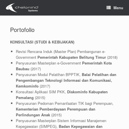
Skip
Menu
to
content
Portofolio
KONSULTASI (STUDI & KEBIJAKAN)
Revisi Rencana Induk (Master Plan) Pembangunan e-
Government
Pemerintah Kabupaten Belitung Timur
(2018)
Penyusunan Masterplan e-Government
Pemerintah Kota
Baubau
(2017)
Penyusunan Modul Pelatihan BPPTIK,
Balai Pelatihan dan
Pengembangan Teknologi Informasi dan Komunikasi,
Kemkominfo
(2017)
Konsultasi Aplikasi SIM PKK,
Diskominfo Kabupaten
Pemalang
(2015)
Penyusunan Pedoman Pemanfaatan TIK bagi Perempuan,
Kementerian Pemberdayaan Perempuan dan
Perlindungan Anak
(2015)
Penyusunan Masterplan Sistem Informasi Manajemen
Kepegawaian (SIMPEG),
Badan Kepegawaian dan